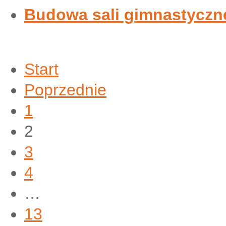
Budowa sali gimnastyczne
Start
Poprzednie
1
2
3
4
…
13