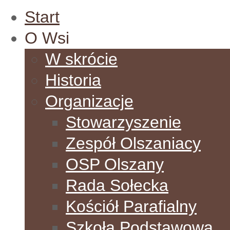
Start
O Wsi
W skrócie
Historia
Organizacje
Stowarzyszenie
Zespół Olszaniacy
OSP Olszany
Rada Sołecka
Kościół Parafialny
Szkoła Podstawowa