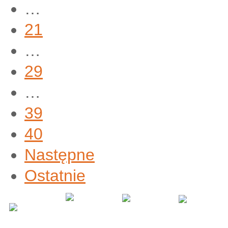
…
21
…
29
…
39
40
Następne
Ostatnie