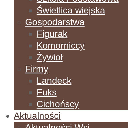
Świetlica wiejska
Gospodarstwa
Figurak
Komorniccy
Żywioł
Firmy
Landeck
Fuks
Cichońscy
Aktualności
Aktualności Wsi