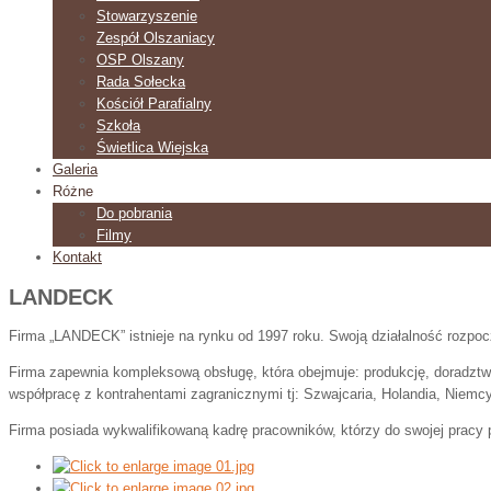
Stowarzyszenie
Zespół Olszaniacy
OSP Olszany
Rada Sołecka
Kościół Parafialny
Szkoła
Świetlica Wiejska
Galeria
Różne
Do pobrania
Filmy
Kontakt
LANDECK
Firma „LANDECK” istnieje na rynku od 1997 roku. Swoją działalność rozpoc
Firma zapewnia kompleksową obsługę, która obejmuje: produkcję, doradztw
współpracę z kontrahentami zagranicznymi tj: Szwajcaria, Holandia, Niemc
Firma posiada wykwalifikowaną kadrę pracowników, którzy do swojej pracy p