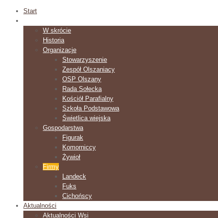
Start
O Wsi
W skrócie
Historia
Organizacje
Stowarzyszenie
Zespół Olszaniacy
OSP Olszany
Rada Sołecka
Kościół Parafialny
Szkoła Podstawowa
Świetlica wiejska
Gospodarstwa
Figurak
Komorniccy
Żywioł
Firmy
Landeck
Fuks
Cichońscy
Aktualności
Aktualności Wsi