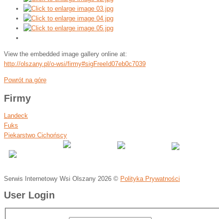
View the embedded image gallery online at:
http://olszany.pl/o-wsi/firmy#sigFreeId07eb0c7039
Powrót na górę
Firmy
Landeck
Fuks
Piekarstwo Cichońscy
Serwis Internetowy Wsi Olszany
2026 ©
Polityka Prywatności
User Login