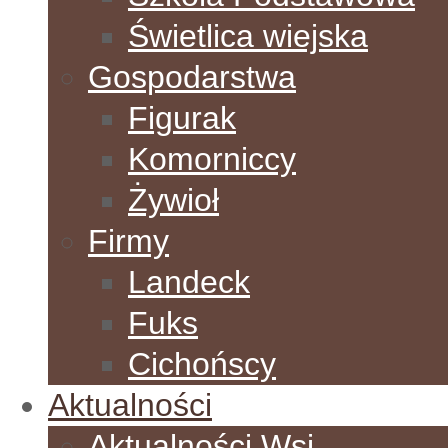
Świetlica wiejska
Gospodarstwa
Figurak
Komorniccy
Żywioł
Firmy
Landeck
Fuks
Cichońscy
Aktualności
Aktualności Wsi