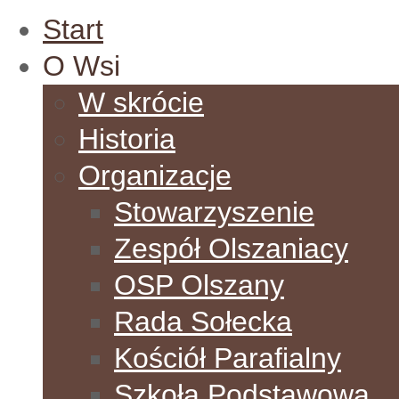
Start
O Wsi
W skrócie
Historia
Organizacje
Stowarzyszenie
Zespół Olszaniacy
OSP Olszany
Rada Sołecka
Kościół Parafialny
Szkoła Podstawowa