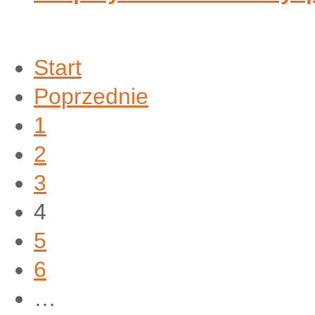
Start
Poprzednie
1
2
3
4
5
6
…