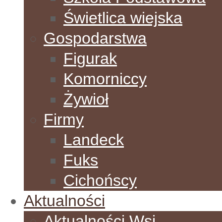
Świetlica wiejska
Gospodarstwa
Figurak
Komorniccy
Żywioł
Firmy
Landeck
Fuks
Cichońscy
Aktualności
Aktualności Wsi