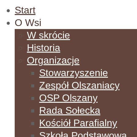
Start
O Wsi
W skrócie
Historia
Organizacje
Stowarzyszenie
Zespół Olszaniacy
OSP Olszany
Rada Sołecka
Kościół Parafialny
Szkoła Podstawowa