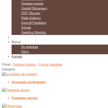
Stowarzyszenie
Zespół Olszaniacy
OSP Olszany
Rada Sołecka
Kościół Parafialny
Szkoła
Świetlica Wiejska
Galeria
Różne
Do pobrania
Filmy
Kontakt
Pokaż:
Ostatnio dodane
-
Często oglądane
Kategorie
Uczniowie na kręgielni
Powitanie wiosny