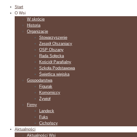
Start
O Wsi
W skrócie
Historia
Organizacje
Stowarzyszenie
Zespół Olszaniacy
OSP Olszany
Rada Sołecka
Kościół Parafialny
Szkoła Podstawowa
Świetlica wiejska
Gospodarstwa
Figurak
Komorniccy
Żywioł
Firmy
Landeck
Fuks
Cichońscy
Aktualności
Aktualności Wsi