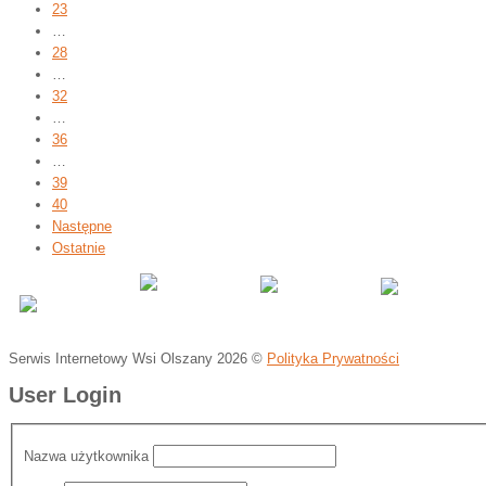
23
…
28
…
32
…
36
…
39
40
Następne
Ostatnie
Serwis Internetowy Wsi Olszany
2026 ©
Polityka Prywatności
User Login
Nazwa użytkownika