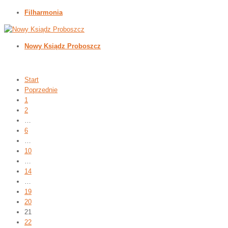
Filharmonia
Nowy Ksiądz Proboszcz
Start
Poprzednie
1
2
…
6
…
10
…
14
…
19
20
21
22