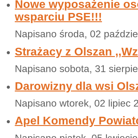
Nowe wyposażenie osob
wsparciu PSE!!!
Napisano środa, 02 paździe
Strażacy z Olszan ,,W
Napisano sobota, 31 sierpi
Darowizny dla wsi Ols
Napisano wtorek, 02 lipiec 
Apel Komendy Powiat
Napisano piątek, 05 kwieci