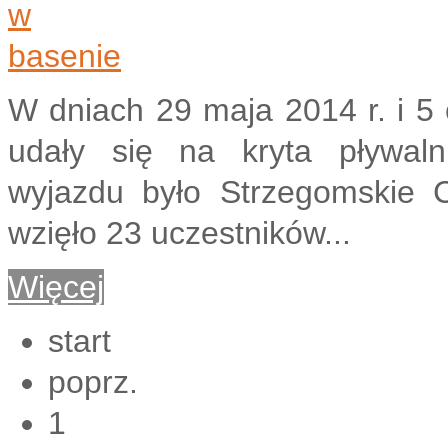
W dniach 29 maja 2014 r. i 5 
udały się na kryta pływaln
wyjazdu było Strzegomskie C
wzięło 23 uczestników...
Więcej
start
poprz.
1