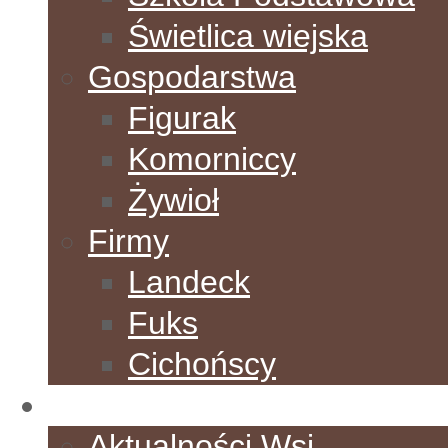
Świetlica wiejska
Gospodarstwa
Figurak
Komorniccy
Żywioł
Firmy
Landeck
Fuks
Cichońscy
Aktualności
Aktualności Wsi