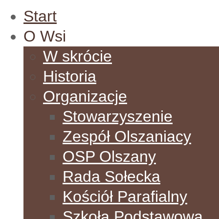
Start
O Wsi
W skrócie
Historia
Organizacje
Stowarzyszenie
Zespół Olszaniacy
OSP Olszany
Rada Sołecka
Kościół Parafialny
Szkoła Podstawowa