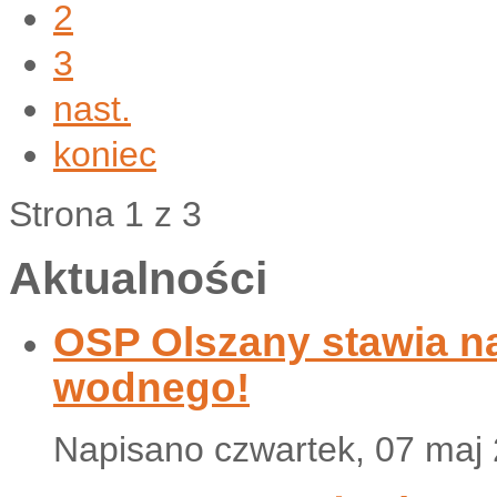
2
3
nast.
koniec
Strona 1 z 3
Aktualności
OSP Olszany stawia n
wodnego!
Napisano czwartek, 07 maj