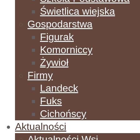
Świetlica wiejska
Gospodarstwa
Figurak
Komorniccy
Żywioł
Firmy
Landeck
Fuks
Cichońscy
Aktualności
Aktualności Wsi