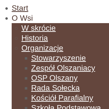
Start
O Wsi
W skrócie
Historia
Organizacje
Stowarzyszenie
Zespół Olszaniacy
OSP Olszany
Rada Sołecka
Kościół Parafialny
Szkoła Podstawowa