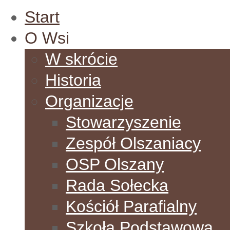
Start
O Wsi
W skrócie
Historia
Organizacje
Stowarzyszenie
Zespół Olszaniacy
OSP Olszany
Rada Sołecka
Kościół Parafialny
Szkoła Podstawowa