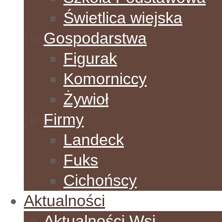
Świetlica wiejska
Gospodarstwa
Figurak
Komorniccy
Żywioł
Firmy
Landeck
Fuks
Cichońscy
Aktualności
Aktualności Wsi