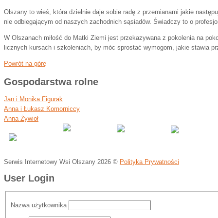
Olszany to wieś, która dzielnie daje sobie radę z przemianami jakie nast
nie odbiegającym od naszych zachodnich sąsiadów. Świadczy to o profesjo
W Olszanach miłość do Matki Ziemi jest przekazywana z pokolenia na pokol
licznych kursach i szkoleniach, by móc sprostać wymogom, jakie stawia pr
Powrót na górę
Gospodarstwa rolne
Jan i Monika Figurak
Anna i Łukasz Komorniccy
Anna Żywioł
Serwis Internetowy Wsi Olszany
2026 ©
Polityka Prywatności
User Login
Nazwa użytkownika