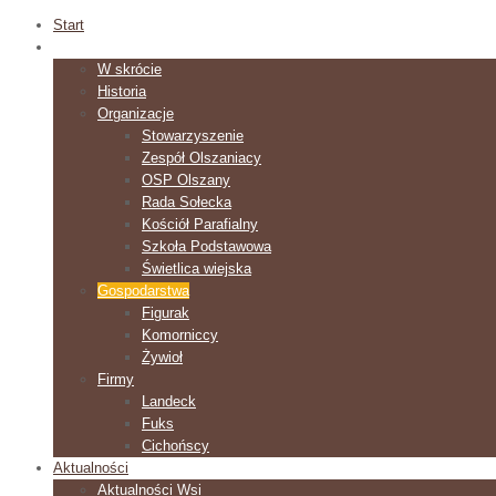
Start
O Wsi
W skrócie
Historia
Organizacje
Stowarzyszenie
Zespół Olszaniacy
OSP Olszany
Rada Sołecka
Kościół Parafialny
Szkoła Podstawowa
Świetlica wiejska
Gospodarstwa
Figurak
Komorniccy
Żywioł
Firmy
Landeck
Fuks
Cichońscy
Aktualności
Aktualności Wsi