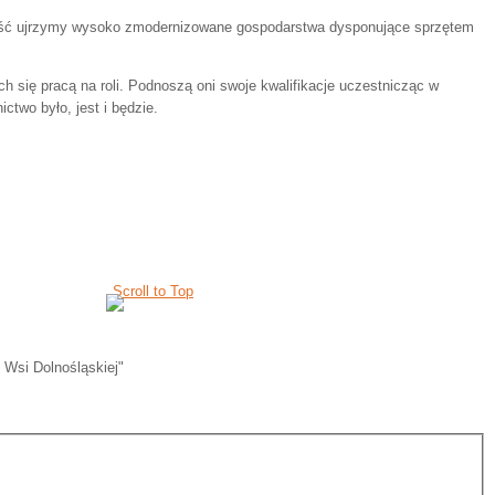
scowość ujrzymy wysoko zmodernizowane gospodarstwa dysponujące sprzętem
 się pracą na roli. Podnoszą oni swoje kwalifikacje uczestnicząc w
two było, jest i będzie.
Scroll to Top
 Wsi Dolnośląskiej"