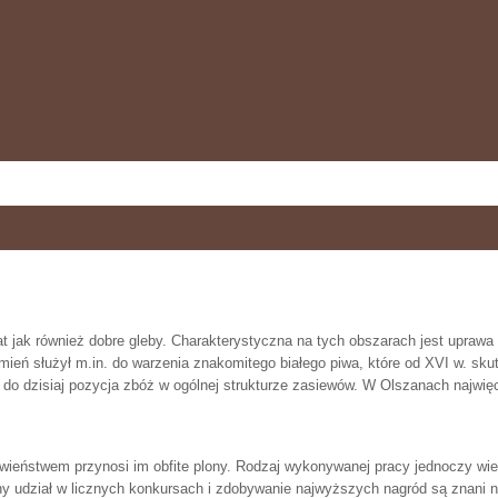
 jak również dobre gleby. Charakterystyczna na tych obszarach jest uprawa p
mień służył m.in. do warzenia znakomitego białego piwa, które od XVI w. sk
do dzisiaj pozycja zbóż w ogólnej strukturze zasiewów. W Olszanach najwięce
wieństwem przynosi im obfite plony. Rodzaj wykonywanej pracy jednoczy wieś
nny udział w licznych konkursach i zdobywanie najwyższych nagród są znani n