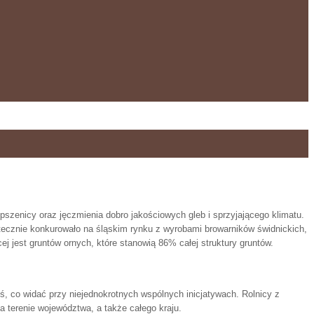
szenicy oraz jęczmienia dobro jakościowych gleb i sprzyjającego klimatu.
utecznie konkurowało na śląskim rynku z wyrobami browarników świdnickich,
j jest gruntów ornych, które stanowią 86% całej struktury gruntów.
, co widać przy niejednokrotnych wspólnych inicjatywach. Rolnicy z
a terenie województwa, a także całego kraju.