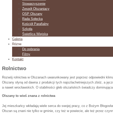
Stowarzyszenie
Zespół Olszaniacy
OSP Olszany
Rada Sołecka
Kościół Parafialny
Szkoła
Świetlica Wiejska
Galeria
Różne
Do pobrania
Filmy
Kontakt
Rolnictwo
Rozwój rolnictwa w Olszanach uwarunkowany jest poprzez odpowiedni klimat
Olszany słyną od dawna z produkcji tych najszlachetniejszych zbóż, a jęcz
a nawet wrocławskich. O stabilności gleb olszańskich świadczy dominująca 
Olszany to wieś znana z rolnictwa
Jej mieszkańcy wkładają wiele serca do swojej pracy, co z Bożym Błogosła
Olszan są znani nie tylko w gminie, czy też w powiecie, ale też przez czy