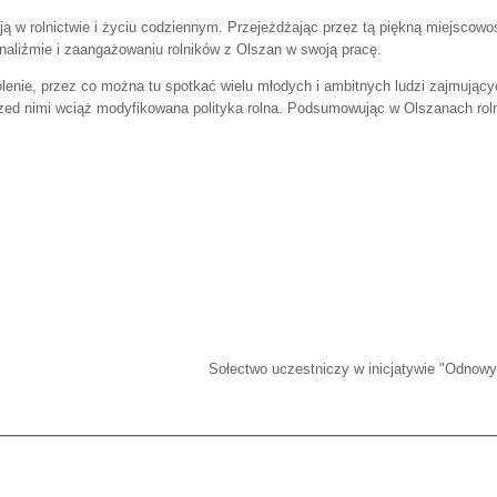
ępują w rolnictwie i życiu codziennym. Przejeżdżając przez tą piękną miej
naliźmie i zaangażowaniu rolników z Olszan w swoją pracę.
enie, przez co można tu spotkać wielu młodych i ambitnych ludzi zajmujących
zed nimi wciąż modyfikowana polityka rolna. Podsumowując w Olszanach rolnic
Sołectwo uczestniczy w inicjatywie "Odnowy