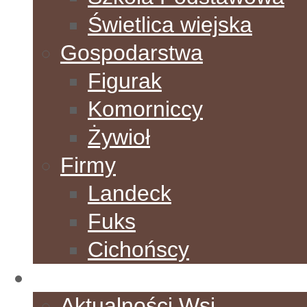
Świetlica wiejska
Gospodarstwa
Figurak
Komorniccy
Żywioł
Firmy
Landeck
Fuks
Cichońscy
Aktualności
Aktualności Wsi