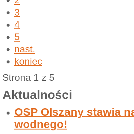
2
3
4
5
nast.
koniec
Strona 1 z 5
Aktualności
OSP Olszany stawia n
wodnego!