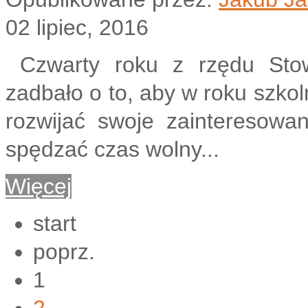
02 lipiec, 2016
Czwarty roku z rzędu Stow
zadbało o to, aby w roku szko
rozwijać swoje zainteresowan
spędzać czas wolny...
Więcej
start
poprz.
1