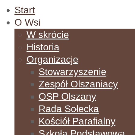
Start
O Wsi
W skrócie
Historia
Organizacje
Stowarzyszenie
Zespół Olszaniacy
OSP Olszany
Rada Sołecka
Kościół Parafialny
Szkoła Podstawowa