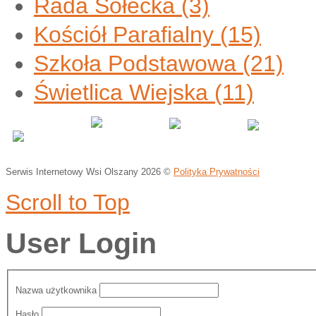
Rada Sołecka
(3)
Kościół Parafialny
(15)
Szkoła Podstawowa
(21)
Świetlica Wiejska
(11)
Serwis Internetowy Wsi Olszany
2026 ©
Polityka Prywatności
Scroll to Top
User Login
Nazwa użytkownika
Hasło