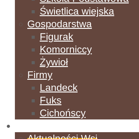
Świetlica wiejska
Gospodarstwa
Figurak
Komorniccy
Żywioł
Firmy
Landeck
Fuks
Cichońscy
Aktualności
Aktualności Wsi