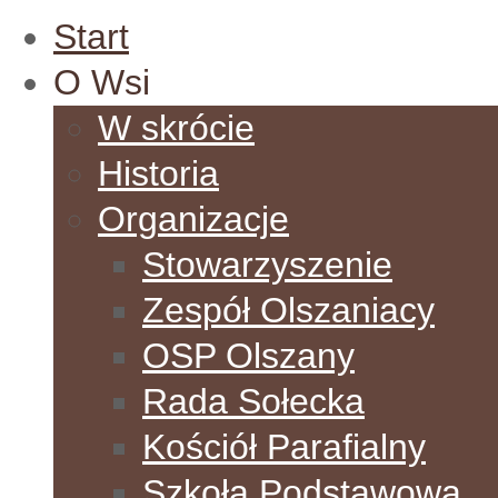
Start
O Wsi
W skrócie
Historia
Organizacje
Stowarzyszenie
Zespół Olszaniacy
OSP Olszany
Rada Sołecka
Kościół Parafialny
Szkoła Podstawowa