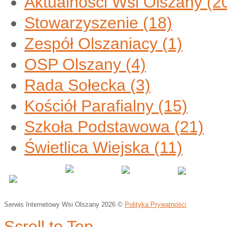
Aktualności Wsi Olszany
(2
Stowarzyszenie
(18)
Zespół Olszaniacy
(1)
OSP Olszany
(4)
Rada Sołecka
(3)
Kościół Parafialny
(15)
Szkoła Podstawowa
(21)
Świetlica Wiejska
(11)
Serwis Internetowy Wsi Olszany
2026 ©
Polityka Prywatności
Scroll to Top