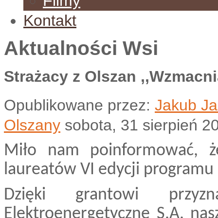
Filmy
Kontakt
Aktualności Wsi
Strażacy z Olszan ,,Wzmacni
Opublikowane przez:
Jakub Ja
Olszany
sobota, 31 sierpień 2
Miło nam poinformować, że
laureatów VI edycji programu 
Dzięki grantowi przyz
Elektroenergetyczne S.A. nasz