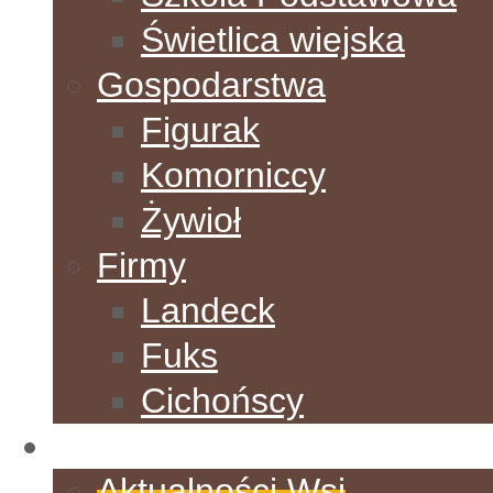
Świetlica wiejska
Gospodarstwa
Figurak
Komorniccy
Żywioł
Firmy
Landeck
Fuks
Cichońscy
Aktualności
Aktualności Wsi