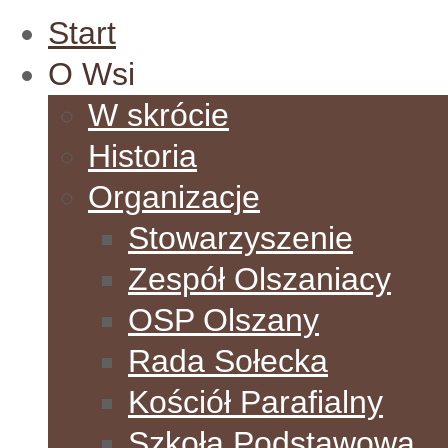
Start
O Wsi
W skrócie
Historia
Organizacje
Stowarzyszenie
Zespół Olszaniacy
OSP Olszany
Rada Sołecka
Kościół Parafialny
Szkoła Podstawowa