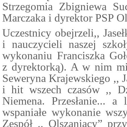
Strzegomia Zbigniewa Suc
Marczaka i dyrektor PSP Ol
Uczestnicy obejrzeli,, Jas
i nauczycieli naszej szkoł
wykonaniu Franciszka Goł
z dyrektorką). A w nim mię
Seweryna Krajewskiego ,, J
i hit wszech czasów ,, D
Niemena. Przesłanie... a 
wspaniałe wykonanie wszys
Zespół ,, Olszaniacy” prz