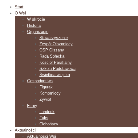
Start
O Wsi
W skrócie
Historia
Organizacje
Stowarzyszenie
Zespół Olszaniacy
OSP Olszany
Rada Sołecka
Kościół Parafialny
Szkoła Podstawowa
Świetlica wiejska
Gospodarstwa
Figurak
Komorniccy
Żywioł
Firmy
Landeck
Fuks
Cichońscy
Aktualności
Aktualności Wsi