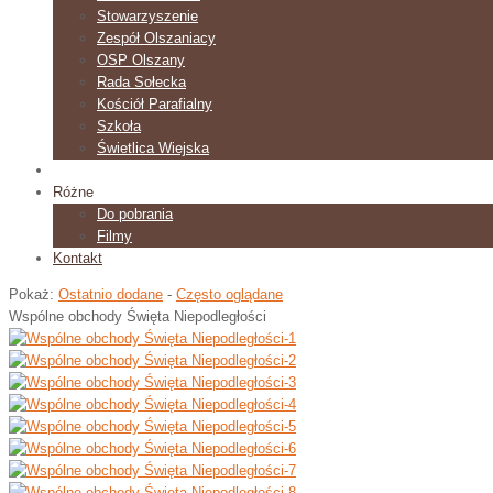
Stowarzyszenie
Zespół Olszaniacy
OSP Olszany
Rada Sołecka
Kościół Parafialny
Szkoła
Świetlica Wiejska
Galeria
Różne
Do pobrania
Filmy
Kontakt
Pokaż:
Ostatnio dodane
-
Często oglądane
Wspólne obchody Święta Niepodległości