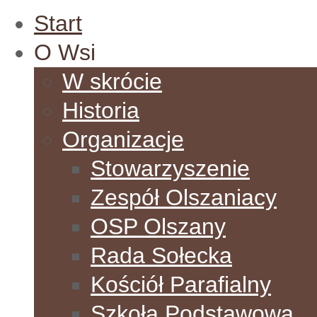
Start
O Wsi
W skrócie
Historia
Organizacje
Stowarzyszenie
Zespół Olszaniacy
OSP Olszany
Rada Sołecka
Kościół Parafialny
Szkoła Podstawowa