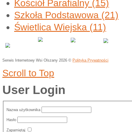
Kościół Parafialny
(15)
Szkoła Podstawowa
(21)
Świetlica Wiejska
(11)
Serwis Internetowy Wsi Olszany
2026 ©
Polityka Prywatności
Scroll to Top
User Login
Nazwa użytkownika
Hasło
Zapamiętaj