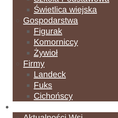
Świetlica wiejska
Gospodarstwa
Figurak
Komorniccy
Żywioł
Firmy
Landeck
Fuks
Cichońscy
Aktualności
Aktualności Wsi