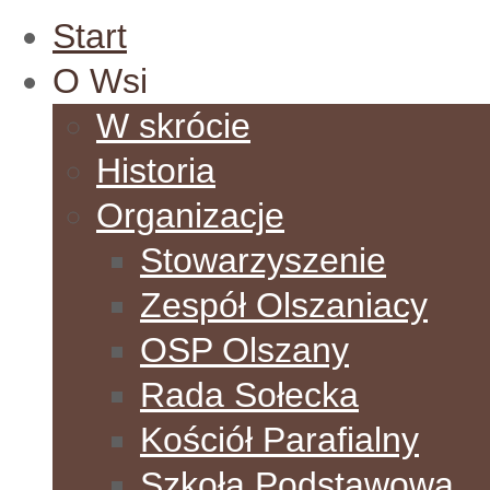
Start
O Wsi
W skrócie
Historia
Organizacje
Stowarzyszenie
Zespół Olszaniacy
OSP Olszany
Rada Sołecka
Kościół Parafialny
Szkoła Podstawowa