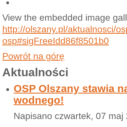
View the embedded image galle
http://olszany.pl/aktualnosci/
osp#sigFreeIdd86f8501b0
Powrót na górę
Aktualności
OSP Olszany stawia n
wodnego!
Napisano czwartek, 07 maj