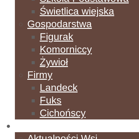
Świetlica wiejska
Gospodarstwa
Figurak
Komorniccy
Żywioł
Firmy
Landeck
Fuks
Cichońscy
Aktualności
Aktualności Wsi