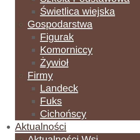
Świetlica wiejska
Gospodarstwa
Figurak
Komorniccy
Żywioł
Firmy
Landeck
Fuks
Cichońscy
Aktualności
Aktualności Wsi