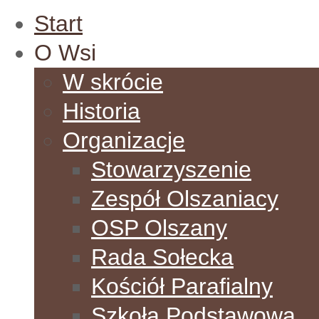
Start
O Wsi
W skrócie
Historia
Organizacje
Stowarzyszenie
Zespół Olszaniacy
OSP Olszany
Rada Sołecka
Kościół Parafialny
Szkoła Podstawowa