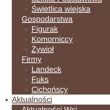
Świetlica wiejska
Gospodarstwa
Figurak
Komorniccy
Żywioł
Firmy
Landeck
Fuks
Cichońscy
Aktualności
Aktualności Wsi